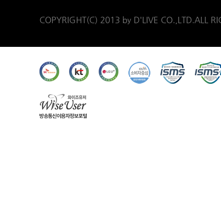
COPYRIGHT(C) 2013 by D'LIVE CO.,LTD.ALL R