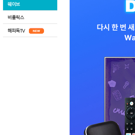
웨이브
비플릭스
해피독TV