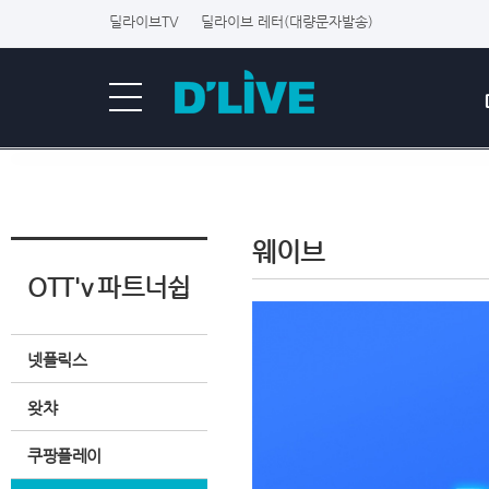
딜라이브TV
딜라이브 레터(대량문자발송)
웨이브
OTT'v 파트너쉽
넷플릭스
왓챠
쿠팡플레이