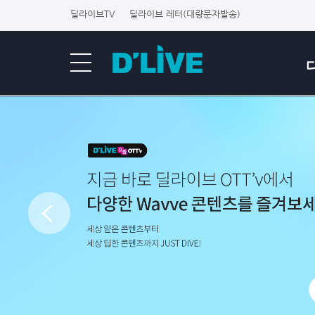
딜라이브TV
딜라이브 레터(대량문자발송)